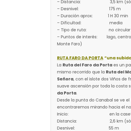
– Distancia: 3,5 km (sólo ida),
– Desnivel: 175 m
– Duración aprox: 1 H 30 min
– Dificultad: media
– Tipo de ruta: no circular
– Puntos de interés: lago, centro 
Monte Faro)
RUTA FARO DA PORTA
“una subida
La
Ruta del Faro da Porta
es un pa
mismo recorrido que la
Ruta del M
Señora
, con el islote dos Viños d
suave ascensión por toda la costa su
da Porta
.
Desde la punta do Canabal se ve el
encontraremos mirando hacia el nor
Inicio: en la caseta de
Distancia: 2,6 km (sólo ida), 
Desnivel: 55 m