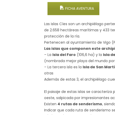
FICHA AVENTURA
Las islas Cíes son un archipiélago pert
de 2.658 hectáreas marítimas y 433 terr
protección de la ría.
Pertenecen al ayuntamiento de Vigo (P
Las islas que componen este archipi
– La
Isla del Faro
(106,6 ha) y la
Isla 
(nombrada mejor playa del mundo por 
– La tercera isla es la
Isla de San Mart
otras
Además de estas 3, el archipiélago cuen
El paisaje de estas islas se caracteriz
oeste, salpicada por impresionantes ac
Existen
4
rutas de senderismo
, siend
Indicar que cada ruta de senderismo se