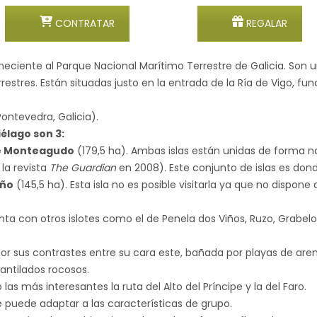
CONTRATAR
REGALAR
eneciente al Parque Nacional Marítimo Terrestre de Galicia. Son
estres. Están situadas justo en la entrada de la Ría de Vigo, fu
ontevedra, Galicia).
élago son 3:
de Monteagudo
(179,5 ha). Ambas islas están unidas de forma n
la revista
The Guardian
en 2008). Este conjunto de islas es donde
iño
(145,5 ha). Esta isla no es posible visitarla ya que no dispo
ta con otros islotes como el de Penela dos Viños, Ruzo, Grabelo
a por sus contrastes entre su cara este, bañada por playas de are
antilados rocosos.
o las más interesantes la ruta del Alto del Príncipe y la del Faro.
 puede adaptar a las características de grupo.