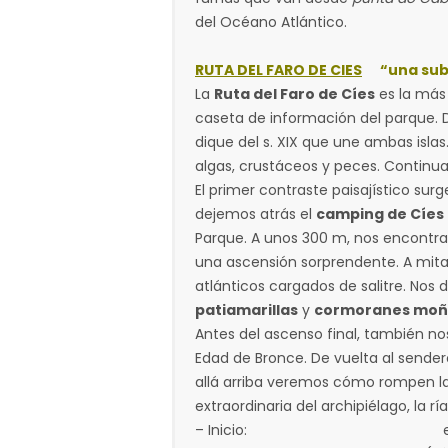
del Océano Atlántico.
RUTA DEL FARO DE CIES
“una sub
La
Ruta del Faro de Cíes
es la más 
caseta de información del parque. D
dique del s. XIX que une ambas islas
algas, crustáceos y peces. Continua
El primer contraste paisajístico su
dejemos atrás el
camping de Cíes
Parque. A unos 300 m, nos encontra
una ascensión sorprendente. A mi
atlánticos cargados de salitre. Nos
patiamarillas
y
cormoranes moñ
Antes del ascenso final, también n
Edad de Bronce. De vuelta al sendero
allá arriba veremos cómo rompen l
extraordinaria del archipiélago, la r
– Inicio: en la case