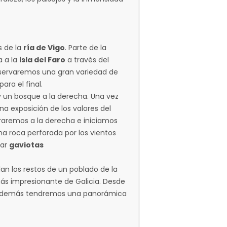
s de la
ría de Vigo
. Parte de la
a a la
isla del Faro
a través del
 observaremos una gran variedad de
ra el final.
 y un bosque a la derecha. Una vez
a exposición de los valores del
iraremos a la derecha e iniciamos
una roca perforada por los vientos
lar
gaviotas
lan los restos de un poblado de la
 más impresionante de Galicia. Desde
además tendremos una panorámica