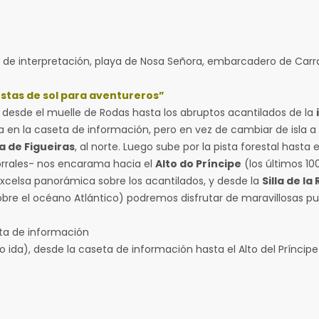
e interpretación, playa de Nosa Señora, embarcadero de Carra
tas de sol para aventureros”
 desde el muelle de Rodas hasta los abruptos acantilados de la
en la caseta de información, pero en vez de cambiar de isla a
a de Figueiras
, al norte. Luego sube por la pista forestal hasta 
orrales- nos encarama hacia el
Alto do Príncipe
(los últimos 1
celsa panorámica sobre los acantilados, y desde la
Silla de la
re el océano Atlántico) podremos disfrutar de maravillosas pue
 información
esde la caseta de información hasta el Alto del Príncipe