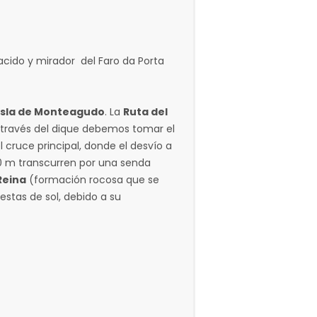
cido y mirador del Faro da Porta
isla de Monteagudo
. La
Ruta del
 través del dique debemos tomar el
el cruce principal, donde el desvío a
00 m transcurren por una senda
 Reina
(formación rocosa que se
stas de sol, debido a su