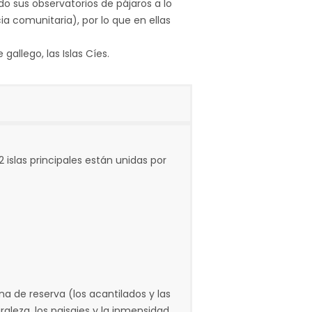
o sus observatorios de pájaros a lo
ia comunitaria), por lo que en ellas
llego, las Islas Cíes.
2 islas principales están unidas por
na de reserva (los acantilados y las
uraleza, los paisajes y la inmensidad