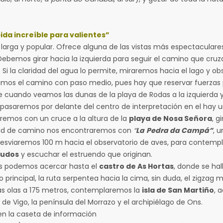
ida increíble para valientes”
larga y popular. Ofrece alguna de las vistas más espectaculare
ebemos girar hacia la izquierda para seguir el camino que cruz
. Si la claridad del agua lo permite, miraremos hacia el lago y
mos el camino con paso medio, pues hay que reservar fuerzas pa
rge cuando veamos las dunas de la playa de Rodas a la izquierda
pasaremos por delante del centro de interpretación en el hay un
remos con un cruce a la altura de la
playa de Nosa Señora
, g
tad de camino nos encontraremos con
“
La
Pedra da Campá”
, 
 desviaremos 100 m hacia el observatorio de aves, para contemp
udos
y escuchar el estruendo que originan.
os podemos acercar hasta el
castro de As Hortas
, donde se hal
 principal, la ruta serpentea hacia la cima, sin duda, el zigzag
as olas a 175 metros, contemplaremos la
isla de San Martiño
, 
ía de Vigo, la península del Morrazo y el archipiélago de Ons.
ta de información