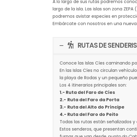
A lo largo de sus rutas podremos conoc
largo de la isla. Las islas son zona ZEP
podremos avistar especies en protecci
Embárcate con nosotros en una nueva av
RUTAS DE SENDERIS
Conoce las Islas Cíes caminando por
En las Islas Cíes no circulan vehícul
la playa de Rodas y un pequeño pue
Los 4 itinerarios principales son:
1.- Ruta del Faro de Cíes
2.-
Ruta del Faro da Porta
3.-
Ruta del Alto do Príncipe
4.- Ruta del Faro do Peito
Todas las rutas están señalizados y
Estos senderos, que presentan contin
furnas que van desde
punta do Cab