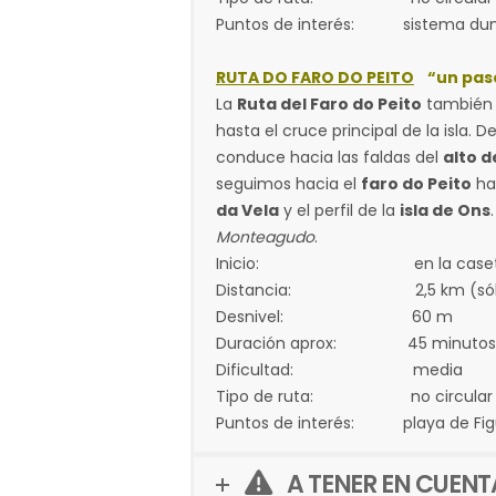
Puntos de interés: sistema dunar F
RUTA DO FARO DO PEITO
“un paso 
La
Ruta del Faro do Peito
también c
hasta el cruce principal de la isla.
conduce hacia las faldas del
alto 
seguimos hacia el
faro do Peito
hay
da Vela
y el perfil de la
isla de Ons
Monteagudo
.
Inicio: en la caseta de
Distancia: 2,5 km (sólo ida), 
Desnivel: 60 m
Duración aprox: 45 minutos
Dificultad: media
Tipo de ruta: no circular
Puntos de interés: playa de Figue
A TENER EN CUENT