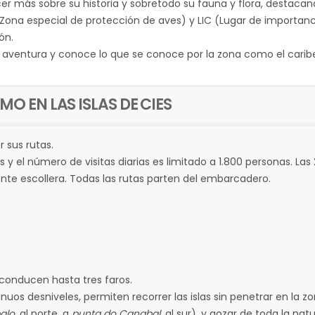
er más sobre su historia y sobretodo su fauna y flora, destacand
A (Zona especial de protección de aves) y LIC (Lugar de importanc
ón.
entura y conoce lo que se conoce por la zona como el caribe ga
MO EN LAS ISLAS DE CIES
 sus rutas.
os y el número de visitas diarias es limitado a 1.800 personas. Las 
nte escollera. Todas las rutas parten del embarcadero.
 conducen hasta tres faros.
uos desniveles, permiten recorrer las islas sin penetrar en la zo
alo
, al norte, a
punta do Canabal
, al sur), y gozar de toda la nat