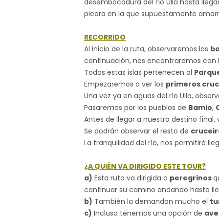
desembocadura del río Ulla hasta llega
piedra en la que supuestamente amarra
RECORRIDO
Al inicio de la ruta, observaremos las
ba
continuación, nos encontraremos con 
Todas estas islas pertenecen al
Parque
Empezaremos a ver los
primeros cruc
Una vez ya en aguas del río Ulla, obse
Pasaremos por los pueblos de
Bamio
,
Antes de llegar a nuestro destino fina
Se podrán observar el resto de
crucei
La tranquilidad del río, nos permitirá l
¿A QUIÉN VA DIRIGIDO ESTE TOUR?
a)
Esta ruta va dirigida a
peregrinos
q
continuar su camino andando hasta ll
b)
También la demandan mucho el
tu
c)
Incluso tenemos una opción de
ave