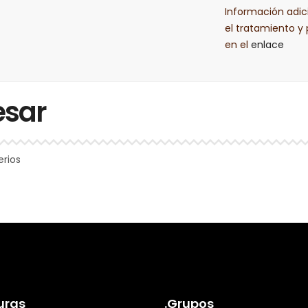
Información adic
el tratamiento y
en el
enlace
esar
erios
uras
.Grupos