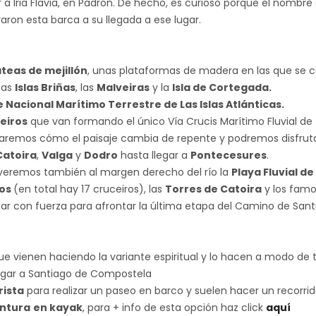
r a Iria Flavia, en Padrón. De hecho, es curioso porque el nomb
ron esta barca a su llegada a ese lugar.
teas de mejillón
, unas plataformas de madera en las que se c
las
Islas Briñas
, las
Malveiras
y la
Isla de Cortegada.
 Nacional Marítimo Terrestre de Las Islas Atlánticas.
eiros
que van formando el único Vía Crucis Marítimo Fluvial de
rvaremos cómo el paisaje cambia de repente y podremos disfrutar
Catoira
,
Valga
y
Dodro
hasta llegar a
Pontecesures
.
l, veremos también al margen derecho del río la
Playa Fluvial de 
ros
(en total hay 17 cruceiros), las
Torres de Catoira
y los fam
legar con fuerza para afrontar la última etapa del Camino de Sant
ue vienen haciendo la variante espiritual y lo hacen a modo de 
egar a Santiago de Compostela
rista
para realizar un paseo en barco y suelen hacer un recorrido
ntura
en kayak
, para + info de esta opción haz click
aquí