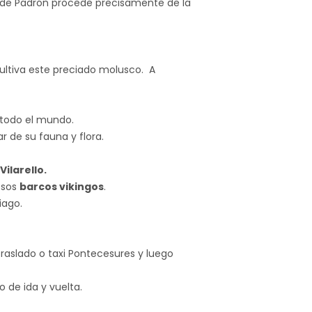
re de Padrón procede precisamente de la
ultiva este preciado molusco. A
 todo el mundo.
 de su fauna y flora.
Vilarello.
osos
barcos vikingos
.
iago.
traslado o taxi Pontecesures y luego
 de ida y vuelta.