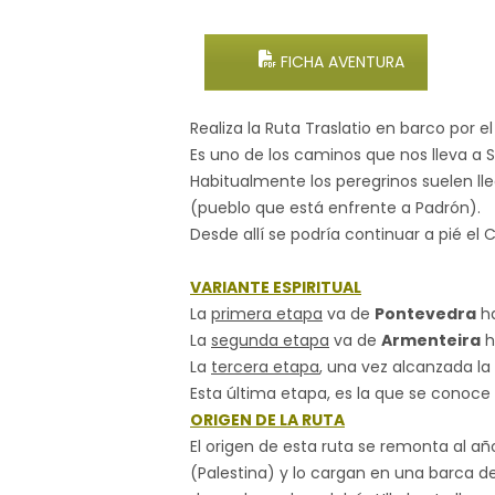
FICHA AVENTURA
Realiza la Ruta Traslatio en barco por 
Es uno de los caminos que nos lleva a
Habitualmente los peregrinos suelen ll
(pueblo que está enfrente a Padrón).
Desde allí se podría continuar a pié 
VARIANTE ESPIRITUAL
La
primera etapa
va de
Pontevedra
ha
La
segunda etapa
va de
Armenteira
h
La
tercera etapa
, una vez alcanzada la
Esta última etapa, es la que se conoce 
ORIGEN DE LA RUTA
El origen de esta ruta se remonta al año
(Palestina) y lo cargan en una barca de 