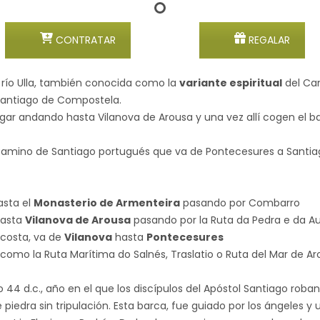
CONTRATAR
REGALAR
el río Ulla, también conocida como la
variante espiritual
del Ca
 Santiago de Compostela.
egar andando hasta Vilanova de Arousa y una vez allí cogen el b
el Camino de Santiago portugués que va de Pontecesures a Santi
sta el
Monasterio de Armenteira
pasando por Com
asta
Vilanova de Arousa
pasando por la Ruta da Pedra 
 costa, va de
Vilanova
hasta
Pontecesures
(27
como la Ruta Marítima do Salnés, Traslatio o Ruta del Mar de Arou
 44 d.c., año en el que los discípulos del Apóstol Santiago roba
piedra sin tripulación. Esta barca, fue guiado por los ángeles y u