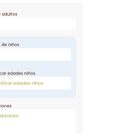
 adultos
 de niños
icar edades niños
iones