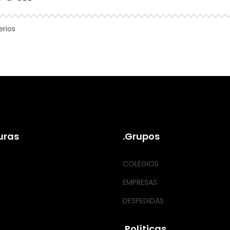
erios
uras
.Grupos
COLEGIOS
EMPRESAS
DESPEDIDAS
.Políticas