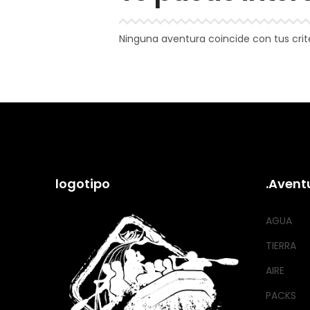
Ninguna aventura coincide con tus crit
logotipo
.Avent
AGUA
TIERRA
AIRE
PACKS