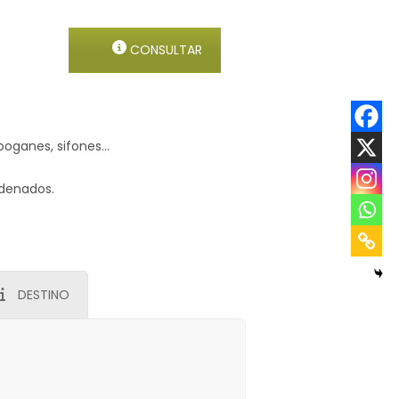
CONSULTAR
oboganes, sifones…
adenados.
DESTINO