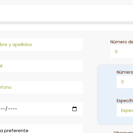
Número de
Número
Especif
Observac