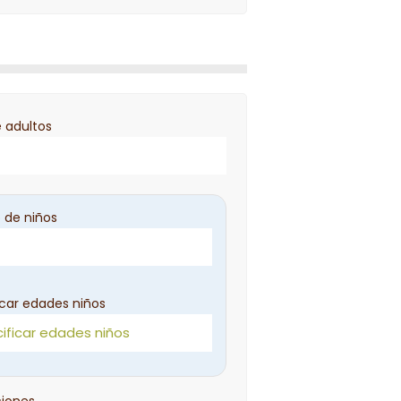
 adultos
 de niños
icar edades niños
iones