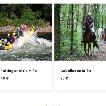
Caballos en Brión
Karts en A Coruña
25 €
42 €