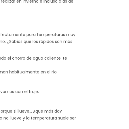
ealizar en invierno e incluso días de
 perfectamente para temperaturas muy
río. ¿Sabías que los rápidos son más
do el chorro de agua caliente, te
rman habitualmente en el río.
vamos con el traje.
porque si llueve… ¿qué más da?
va no llueve y la temperatura suele ser