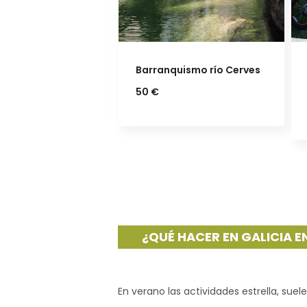
uismo río Cerves
Bicicleta en la Isla de
Arousa
15 €
¿QUÉ HACER EN GALICIA 
En verano las actividades estrella, suel