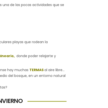
s una de las pocas actividades que se
culares playas que rodean la
lneario,
donde poder relajarte y
Ourense hay muchas
TERMAS
al aire libre…
edio del bosque, en un entorno natural
itas?
NVIERNO