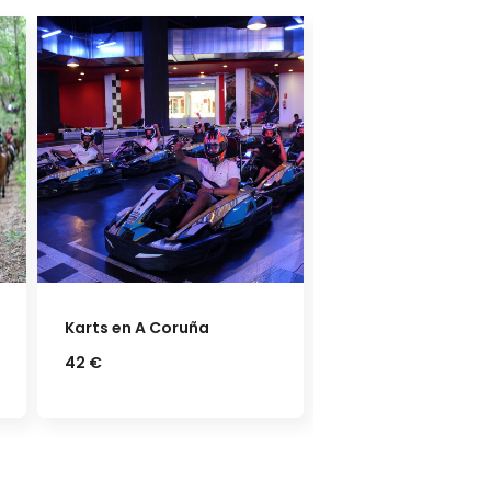
Rafting en el río Ul
50 €
Club termal Compostela
23 €