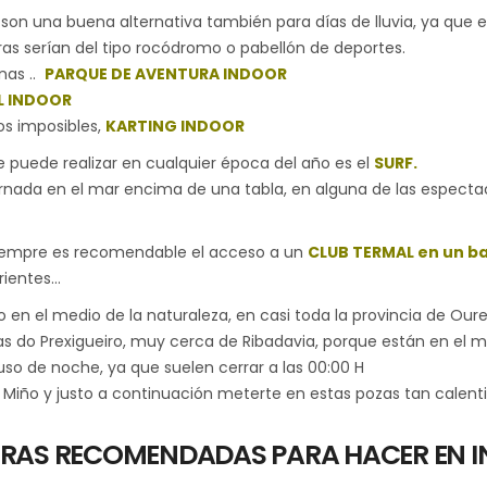
on una buena alternativa también para días de lluvia, ya que e
tras serían del tipo rocódromo o pabellón de deportes.
inas ..
PARQUE DE AVENTURA INDOOR
L INDOOR
os imposibles,
KARTING INDOOR
e puede realizar en cualquier época del año es el
SURF.
rnada en el mar encima de una tabla, en alguna de las especta
siempre es recomendable el acceso a un
CLUB TERMAL
en un ba
rrientes…
so en el medio de la naturaleza, en casi toda la provincia de 
s do Prexigueiro, muy cerca de Ribadavia, porque están en el m
so de noche, ya que suelen cerrar a las 00:00 H
o Miño y justo a continuación meterte en estas pozas tan calent
RAS RECOMENDADAS PARA HACER EN I