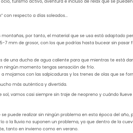
cio, turismo activo, aventura e incluso de relax que se pueden r
an” con respecto a días soleados…
las montañas, por tanto, el material que se usa está adaptado
e 5-7 mm de grosor, con los que podrías hasta bucear sin pasar f
ones de una ducha de agua caliente para que mientras te está dan
 en ningún momento tengas sensación de frío.
 a mojarnos con las salpicaduras y los trenes de olas que se fo
mucho más auténtica y divertida.
 sol, vamos casi siempre sin traje de neopreno y cuándo llueve 
e se puede realizar sin ningún problema en esta época del año, 
 frío o la lluvia no suponen un problema, ya que dentro de la cue
e, tanto en invierno como en verano.