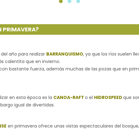
N PRIMAVERA?
 del año para realizar
BARRANQUISMO
, ya que los ríos suelen l
 calentita que en invierno.
aja con bastante fuerza, además muchas de las pozas que en pri
izar en esta época es la
CANOA-RAFT
o el
HIDROSPEED
que so
argo igual de divertidas.
NSE
en primavera ofrece unas vistas espectaculares del bosque, 