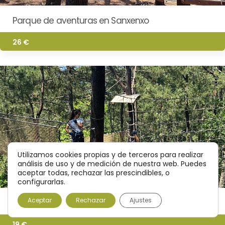
Parque de aventuras en Sanxenxo
26 €
Utilizamos cookies propias y de terceros para realizar
análisis de uso y de medición de nuestra web. Puedes
aceptar todas, rechazar las prescindibles, o
configurarlas.
Aceptar
Rechazar
Ajustes
Parque de aventuras en Vigo
19 €