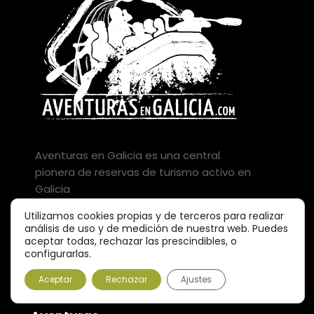
Aventuras en Galicia es una central
pionera de reservas de turismo activo en
Galicia
info@aventurasengalicia.com
Utilizamos cookies propias y de terceros para realizar
análisis de uso y de medición de nuestra web. Puedes
Tel: +34 981 56 17 85
aceptar todas, rechazar las prescindibles, o
configurarlas.
Movil: +34 639 39 07 54
Aceptar
Rechazar
Ajustes